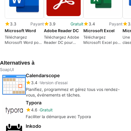
3.3
Payant
3.9
Gratuit
3.4
Payant
3
Microsoft Word
Adobe Reader DC
Microsoft Excel
Téléchargez
Téléchargez Adobe
Téléchargez
Une 
Microsoft Word pour
Reader DC pour
Microsoft Excel pour
clas
Windows : Le
Windows : Votre
Windows
l'éc
traitement de texte
compagnon PDF
gratuitement –
emblématique est
maintenant partie de
Alternatives à
prêt à l'action
Microsoft 365
SoapUI
Calendarscope
3.4
Version d’essai
Planifiez, programmez et gérez tous vos rendez-
vous, événements et tâches.
Typora
4.6
Gratuit
Faciliter la démarque avec Typora
Inkodo