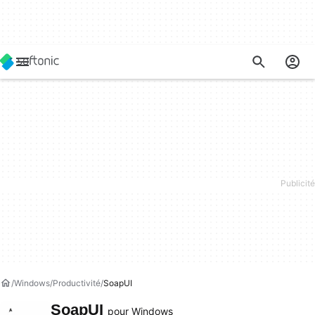
Windows
Productivité
SoapUI
SoapUI
pour Windows