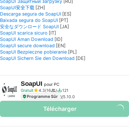
SoapUI Защитный загрузку
SoapUI安全下载
Descarga segura de SoapUI
Baixada segura do SoapUI
安全なダウンロード SoapUI
SoapUI scarica sicuro
SoapUI Aman Download
SoapUI secure download
SoapUI Bezpieczne pobieranie
SoapUI Sichern Sie den Download
SoapUI
pour PC
Gratuit
4.3
16
121
Programme Sûr
V
5.10.0
Télécharger